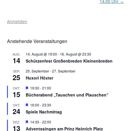
14.00 Uhr
→
Anmelden
Anstehende Veranstaltungen
14. August @ 19:00
-
16. August @ 23:30
AUG.
14
Schützenfest Großenbreden Kleinenbreden
25. September
-
27. September
SEP.
25
Huxori Höxter
Hervorgehoben
19:30
-
21:00
OKT.
15
Bücherabend „Tauschen und Plauschen“
Hervorgehoben
16:00
-
23:30
OKT.
24
Spiele Nachmittag
Hervorgehoben
14:30
-
22:00
DEZ.
13
Adventssingen am Prinz Heinrich Platz