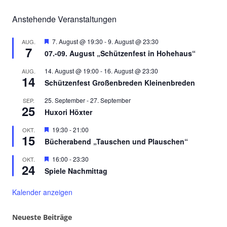
Anstehende Veranstaltungen
Hervorgehoben
7. August @ 19:30
-
9. August @ 23:30
AUG.
7
07.-09. August „Schützenfest in Hohehaus“
14. August @ 19:00
-
16. August @ 23:30
AUG.
14
Schützenfest Großenbreden Kleinenbreden
25. September
-
27. September
SEP.
25
Huxori Höxter
Hervorgehoben
19:30
-
21:00
OKT.
15
Bücherabend „Tauschen und Plauschen“
Hervorgehoben
16:00
-
23:30
OKT.
24
Spiele Nachmittag
Kalender anzeigen
Neueste Beiträge