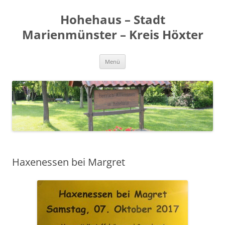
Zum
Inhalt
Hohehaus – Stadt
springen
Marienmünster – Kreis Höxter
Menü
Haxenessen bei Margret