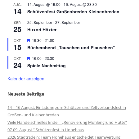
14. August @ 19:00
-
16. August @ 23:30
AUG.
14
Schützenfest Großenbreden Kleinenbreden
25. September
-
27. September
SEP.
25
Huxori Höxter
Hervorgehoben
19:30
-
21:00
OKT.
15
Bücherabend „Tauschen und Plauschen“
Hervorgehoben
16:00
-
23:30
OKT.
24
Spiele Nachmittag
Kalender anzeigen
Neueste Beiträge
14 – 16 August: Einladung zum Schützen und Zeltverbandsfest in
Großen- und Kleinenbreden
Viele Hände schnelles Ende „Renovierung Mühlengrund Hütte“
07-09. August “ Schützenfest in Hohehaus
2026 Stadtradeln: Team Hohehaus entscheidet Teamwertung