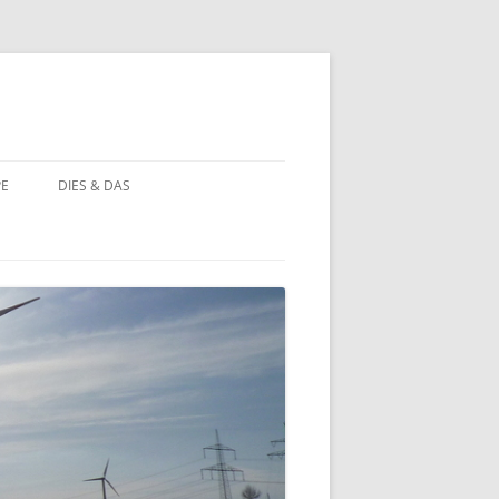
PE
DIES & DAS
STÖRCHE
STORCHENNEST IM WANDEL DER
ZEIT
BAUERNHOF PÄDAGOGIK
BAUERNHOF PÄDAGOGIK:
CHRONOLOGIE
NATUR ERLEBEN
MOORBEET
UNWETTER IN HOHEHAUS
BLÜHWIESE
NATURFOTOS