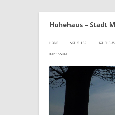
Zum
Inhalt
springen
Hohehaus – Stadt M
HOME
AKTUELLES
HOHEHAUS
HEIMATGE
IMPRESSUM
CHRONIK
ORTS- UND
1989
BILDER VO
KIRCHE
FRIEDHOF