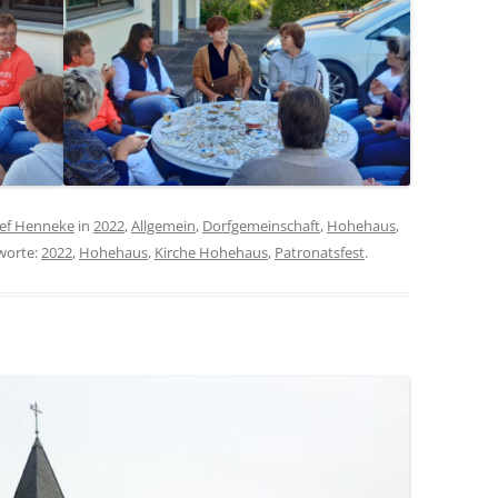
sef Henneke
in
2022
,
Allgemein
,
Dorfgemeinschaft
,
Hohehaus
,
gworte:
2022
,
Hohehaus
,
Kirche Hohehaus
,
Patronatsfest
.