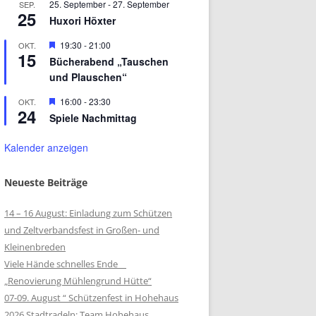
25. September
-
27. September
SEP.
25
Huxori Höxter
Hervorgehoben
19:30
-
21:00
OKT.
15
Bücherabend „Tauschen
und Plauschen“
Hervorgehoben
16:00
-
23:30
OKT.
24
Spiele Nachmittag
Kalender anzeigen
Neueste Beiträge
14 – 16 August: Einladung zum Schützen
und Zeltverbandsfest in Großen- und
Kleinenbreden
Viele Hände schnelles Ende
„Renovierung Mühlengrund Hütte“
07-09. August “ Schützenfest in Hohehaus
2026 Stadtradeln: Team Hohehaus