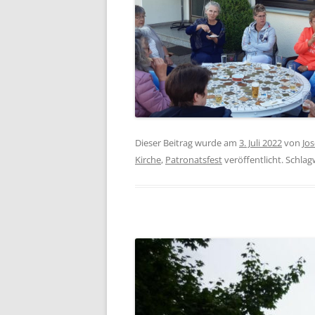
Dieser Beitrag wurde am
3. Juli 2022
von
Jo
Kirche
,
Patronatsfest
veröffentlicht. Schla