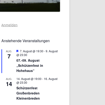
Anmelden
Anstehende Veranstaltungen
Hervorgehoben
7. August @ 19:30
-
9. August
AUG.
7
@ 23:30
07.-09. August
„Schützenfest in
Hohehaus“
14. August @ 19:00
-
16. August
AUG.
14
@ 23:30
Schützenfest
Großenbreden
Kleinenbreden