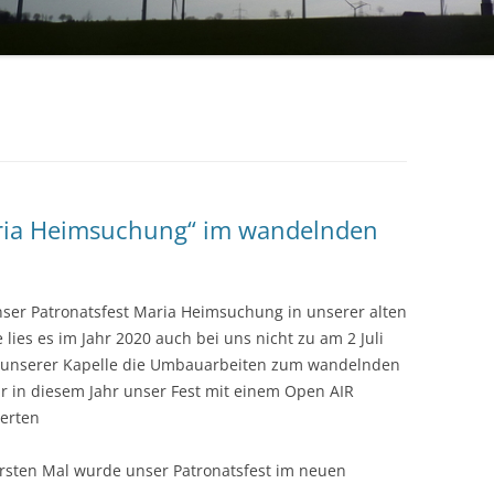
1971 – 1980
STERNSINGER / HEILIGE DREI
1961 – 1970
KÖNIGE
ÜHLE
1951 – 1960
EHRENMAL, WEGEKREUZE UND
BILDSTÖCKE
1900 – 1950
TTE
1800 – 1899
RF HAT ZUKUNFT
aria Heimsuchung“ im wandelnden
R
nser Patronatsfest Maria Heimsuchung in unserer alten
lies es im Jahr 2020 auch bei uns nicht zu am 2 Juli
in unserer Kapelle die Umbauarbeiten zum wandelnden
ir in diesem Jahr unser Fest mit einem Open AIR
ierten
ersten Mal wurde unser Patronatsfest im neuen