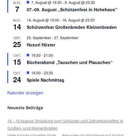
Hervorgehoben
7. August @ 19:30
-
9. August @ 23:30
AUG.
7
07.-09. August „Schützenfest in Hohehaus“
14. August @ 19:00
-
16. August @ 23:30
AUG.
14
Schützenfest Großenbreden Kleinenbreden
25. September
-
27. September
SEP.
25
Huxori Höxter
Hervorgehoben
19:30
-
21:00
OKT.
15
Bücherabend „Tauschen und Plauschen“
Hervorgehoben
16:00
-
23:30
OKT.
24
Spiele Nachmittag
Kalender anzeigen
Neueste Beiträge
14 – 16 August: Einladung zum Schützen und Zeltverbandsfest in
Großen- und Kleinenbreden
Viele Hände schnelles Ende „Renovierung Mühlengrund Hütte“