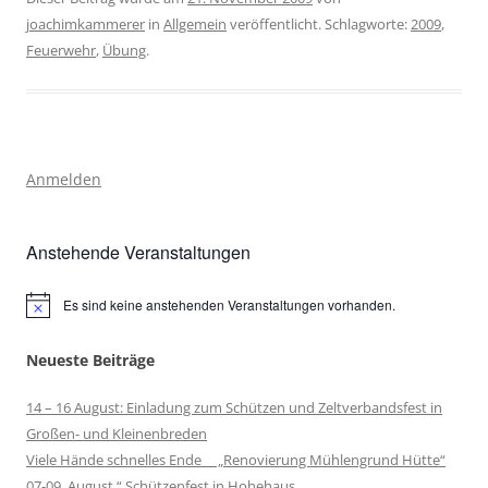
joachimkammerer
in
Allgemein
veröffentlicht. Schlagworte:
2009
,
Feuerwehr
,
Übung
.
Anmelden
Anstehende Veranstaltungen
Es sind keine anstehenden Veranstaltungen vorhanden.
Hinweis
Neueste Beiträge
14 – 16 August: Einladung zum Schützen und Zeltverbandsfest in
Großen- und Kleinenbreden
Viele Hände schnelles Ende „Renovierung Mühlengrund Hütte“
07-09. August “ Schützenfest in Hohehaus