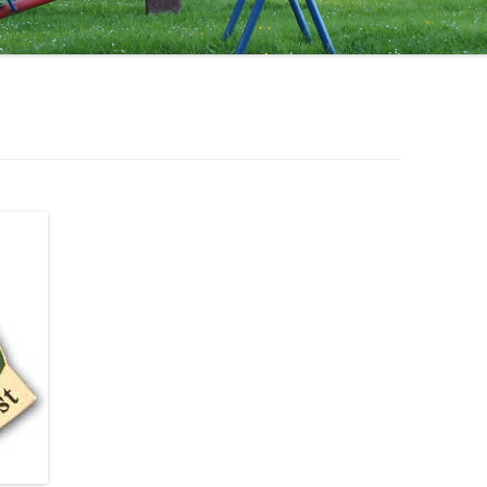
1971 – 1980
STERNSINGER / HEILIGE DREI
1961 – 1970
KÖNIGE
ÜHLE
1951 – 1960
EHRENMAL, WEGEKREUZE UND
BILDSTÖCKE
1900 – 1950
TTE
1800 – 1899
RF HAT ZUKUNFT
R