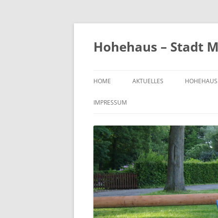
Zum
Inhalt
springen
Hohehaus – Stadt M
HOME
AKTUELLES
HOHEHAUS
HEIMATGE
IMPRESSUM
CHRONIK
ORTS- UND
1989
BILDER VO
KIRCHE
FRIEDHOF