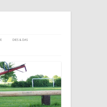
PE
DIES & DAS
STÖRCHE
STORCHENNEST IM WANDEL DER
ZEIT
BAUERNHOF PÄDAGOGIK
BAUERNHOF PÄDAGOGIK:
CHRONOLOGIE
NATUR ERLEBEN
MOORBEET
UNWETTER IN HOHEHAUS
BLÜHWIESE
NATURFOTOS