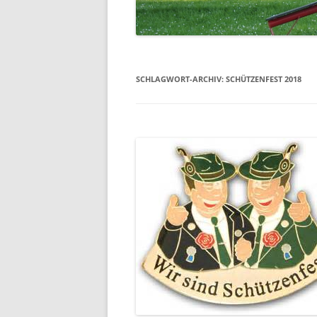
EHRENMAL
WASSERM
SCHLAGWORT-ARCHIV:
SCHÜTZENFEST 2018
SCHULE
SCHUTZHÜ
UNSER DO
LUFTBILDE