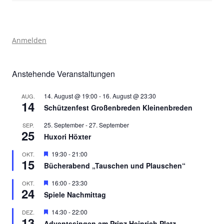
Anmelden
Anstehende Veranstaltungen
14. August @ 19:00
-
16. August @ 23:30
AUG.
14
Schützenfest Großenbreden Kleinenbreden
25. September
-
27. September
SEP.
25
Huxori Höxter
Hervorgehoben
19:30
-
21:00
OKT.
15
Bücherabend „Tauschen und Plauschen“
Hervorgehoben
16:00
-
23:30
OKT.
24
Spiele Nachmittag
Hervorgehoben
14:30
-
22:00
DEZ.
13
Adventssingen am Prinz Heinrich Platz