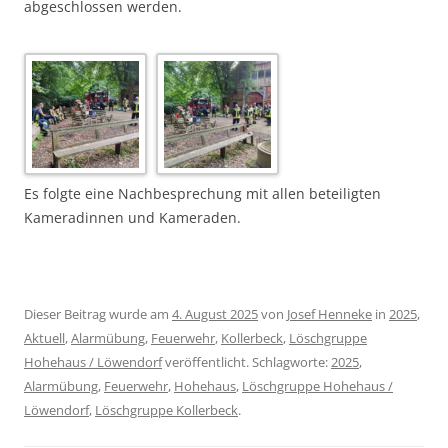
abgeschlossen werden.
Es folgte eine Nachbesprechung mit allen beteiligten
Kameradinnen und Kameraden.
Dieser Beitrag wurde am
4. August 2025
von
Josef Henneke
in
2025
,
Aktuell
,
Alarmübung
,
Feuerwehr
,
Kollerbeck
,
Löschgruppe
Hohehaus / Löwendorf
veröffentlicht. Schlagworte:
2025
,
Alarmübung
,
Feuerwehr
,
Hohehaus
,
Löschgruppe Hohehaus /
Löwendorf
,
Löschgruppe Kollerbeck
.