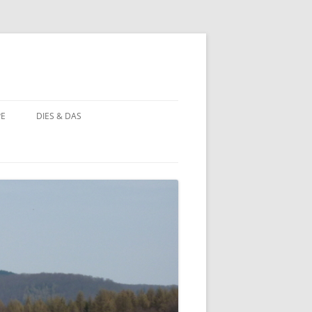
PE
DIES & DAS
STÖRCHE
STORCHENNEST IM WANDEL DER
ZEIT
BAUERNHOF PÄDAGOGIK
BAUERNHOF PÄDAGOGIK:
CHRONOLOGIE
NATUR ERLEBEN
MOORBEET
UNWETTER IN HOHEHAUS
BLÜHWIESE
NATURFOTOS