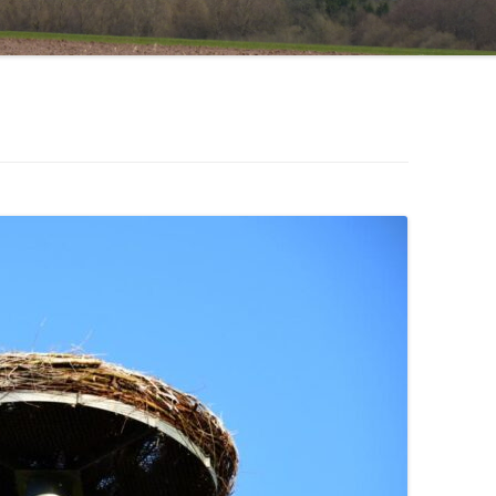
1971 – 1980
STERNSINGER / HEILIGE DREI
1961 – 1970
KÖNIGE
ÜHLE
1951 – 1960
EHRENMAL, WEGEKREUZE UND
BILDSTÖCKE
1900 – 1950
TTE
1800 – 1899
RF HAT ZUKUNFT
R