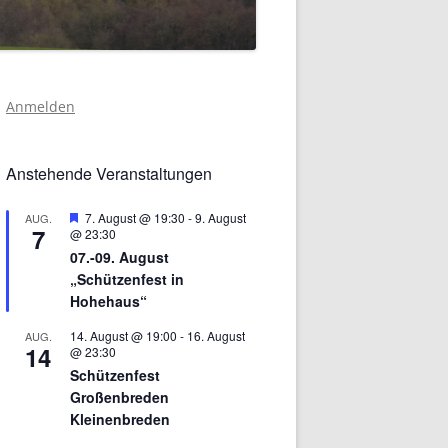
Anmelden
Anstehende Veranstaltungen
Hervorgehoben
7. August @ 19:30
-
9. August
AUG.
7
@ 23:30
07.-09. August
„Schützenfest in
Hohehaus“
14. August @ 19:00
-
16. August
AUG.
14
@ 23:30
Schützenfest
Großenbreden
Kleinenbreden