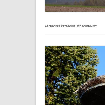
EHRENMAL
WASSERM
ARCHIV DER KATEGORIE:
STORCHENNEST
SCHULE
SCHUTZHÜ
UNSER DO
LUFTBILDE