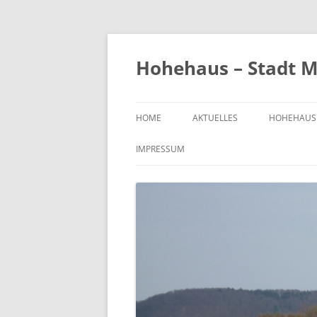
Zum
Inhalt
springen
Hohehaus – Stadt M
HOME
AKTUELLES
HOHEHAUS
HEIMATGE
IMPRESSUM
CHRONIK
ORTS- UND
1989
BILDER VO
KIRCHE
FRIEDHOF