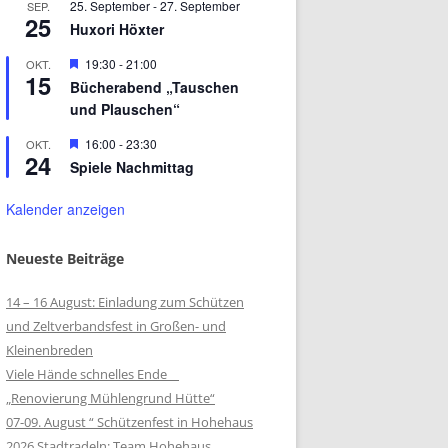
25. September
-
27. September
SEP.
25
Huxori Höxter
Hervorgehoben
19:30
-
21:00
OKT.
15
Bücherabend „Tauschen
und Plauschen“
Hervorgehoben
16:00
-
23:30
OKT.
24
Spiele Nachmittag
Kalender anzeigen
Neueste Beiträge
14 – 16 August: Einladung zum Schützen
und Zeltverbandsfest in Großen- und
Kleinenbreden
Viele Hände schnelles Ende
„Renovierung Mühlengrund Hütte“
07-09. August “ Schützenfest in Hohehaus
2026 Stadtradeln: Team Hohehaus