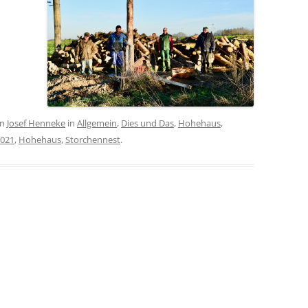
on
Josef Henneke
in
Allgemein
,
Dies und Das
,
Hohehaus
,
021
,
Hohehaus
,
Storchennest
.