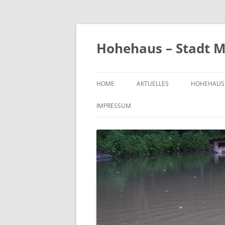
Zum
Inhalt
springen
Hohehaus – Stadt M
HOME
AKTUELLES
HOHEHAUS
HEIMATGE
IMPRESSUM
CHRONIK
ORTS- UND
1989
BILDER VO
KIRCHE
FRIEDHOF