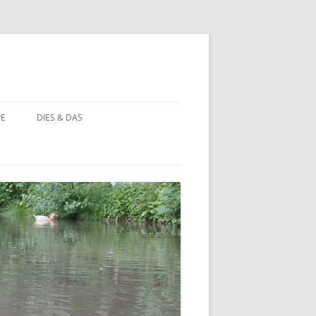
PE
DIES & DAS
STÖRCHE
STORCHENNEST IM WANDEL DER
ZEIT
BAUERNHOF PÄDAGOGIK
BAUERNHOF PÄDAGOGIK:
CHRONOLOGIE
NATUR ERLEBEN
MOORBEET
UNWETTER IN HOHEHAUS
BLÜHWIESE
NATURFOTOS