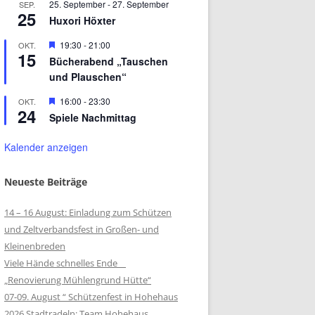
25. September
-
27. September
SEP.
25
Huxori Höxter
Hervorgehoben
19:30
-
21:00
OKT.
15
Bücherabend „Tauschen
und Plauschen“
Hervorgehoben
16:00
-
23:30
OKT.
24
Spiele Nachmittag
Kalender anzeigen
Neueste Beiträge
14 – 16 August: Einladung zum Schützen
und Zeltverbandsfest in Großen- und
Kleinenbreden
Viele Hände schnelles Ende
„Renovierung Mühlengrund Hütte“
07-09. August “ Schützenfest in Hohehaus
2026 Stadtradeln: Team Hohehaus