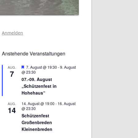
Anmelden
Anstehende Veranstaltungen
Hervorgehoben
7. August @ 19:30
-
9. August
AUG.
7
@ 23:30
07.-09. August
„Schützenfest in
Hohehaus“
14. August @ 19:00
-
16. August
AUG.
14
@ 23:30
Schützenfest
Großenbreden
Kleinenbreden