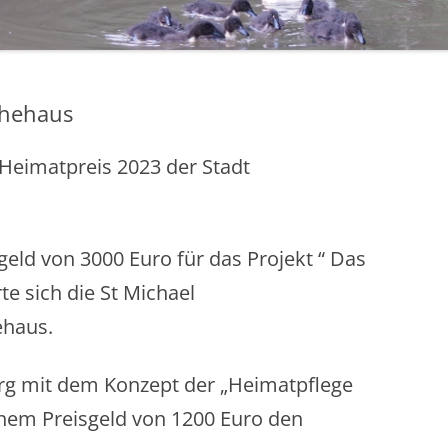
1971 – 1980
STERNSINGER / HEILIGE DREI
1961 – 1970
KÖNIGE
ÜHLE
1951 – 1960
EHRENMAL, WEGEKREUZE UND
ohehaus
BILDSTÖCKE
1900 – 1950
TTE
eimatpreis 2023 der Stadt
1800 – 1899
RF HAT ZUKUNFT
R
geld von 3000 Euro für das Projekt “ Das
e sich die St Michael
ehaus.
g mit dem Konzept der „Heimatpflege
einem Preisgeld von 1200 Euro den