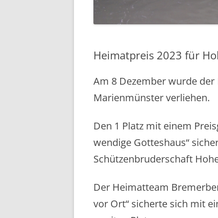
EHRENMAL
WASSERM
Heimatpreis 2023 für H
SCHULE
SCHUTZHÜ
Am 8 Dezember wurde der H
Marienmünster verliehen.
UNSER DO
LUFTBILDE
Den 1 Platz mit einem Preis
wendige Gotteshaus“ sichert
Schützenbruderschaft Hoh
Der Heimatteam Bremerber
vor Ort“ sicherte sich mit 