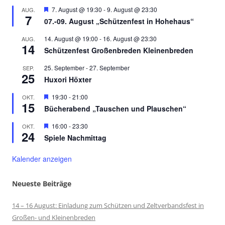
Hervorgehoben
7. August @ 19:30
-
9. August @ 23:30
AUG.
7
07.-09. August „Schützenfest in Hohehaus“
14. August @ 19:00
-
16. August @ 23:30
AUG.
14
Schützenfest Großenbreden Kleinenbreden
25. September
-
27. September
SEP.
25
Huxori Höxter
Hervorgehoben
19:30
-
21:00
OKT.
15
Bücherabend „Tauschen und Plauschen“
Hervorgehoben
16:00
-
23:30
OKT.
24
Spiele Nachmittag
Kalender anzeigen
Neueste Beiträge
14 – 16 August: Einladung zum Schützen und Zeltverbandsfest in
Großen- und Kleinenbreden