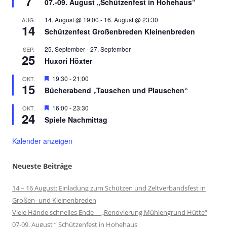
7
07.-09. August „Schützenfest in Hohehaus“
14. August @ 19:00
-
16. August @ 23:30
AUG.
14
Schützenfest Großenbreden Kleinenbreden
25. September
-
27. September
SEP.
25
Huxori Höxter
Hervorgehoben
19:30
-
21:00
OKT.
15
Bücherabend „Tauschen und Plauschen“
Hervorgehoben
16:00
-
23:30
OKT.
24
Spiele Nachmittag
Kalender anzeigen
Neueste Beiträge
14 – 16 August: Einladung zum Schützen und Zeltverbandsfest in
Großen- und Kleinenbreden
Viele Hände schnelles Ende „Renovierung Mühlengrund Hütte“
07-09. August “ Schützenfest in Hohehaus