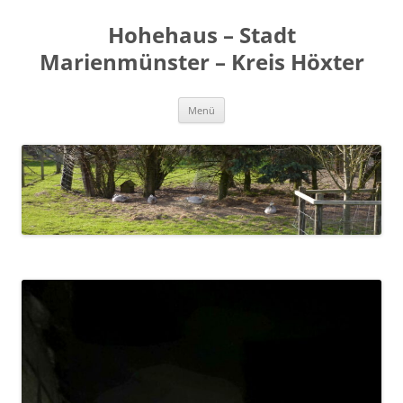
Zum
Inhalt
Hohehaus – Stadt
springen
Marienmünster – Kreis Höxter
Menü