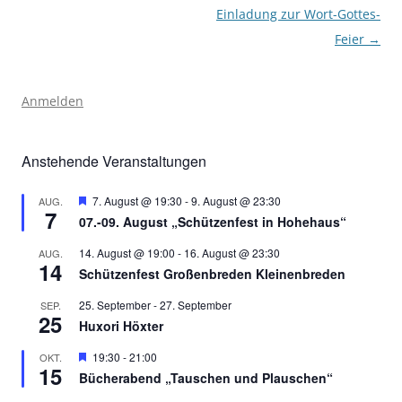
Einladung zur Wort-Gottes-
Feier
→
Anmelden
Anstehende Veranstaltungen
Hervorgehoben
7. August @ 19:30
-
9. August @ 23:30
AUG.
7
07.-09. August „Schützenfest in Hohehaus“
14. August @ 19:00
-
16. August @ 23:30
AUG.
14
Schützenfest Großenbreden Kleinenbreden
25. September
-
27. September
SEP.
25
Huxori Höxter
Hervorgehoben
19:30
-
21:00
OKT.
15
Bücherabend „Tauschen und Plauschen“