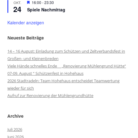
Hervorgehoben
16:00
-
23:30
OKT.
24
Spiele Nachmittag
Kalender anzeigen
Neueste Beiträge
14 – 16 August: Einladung zum Schützen und Zeltverbandsfest in
Großen- und Kleinenbreden
Viele Hände schnelles Ende „Renovierung Mühlengrund Hütte“
07-09. August “ Schützenfest in Hohehaus
2026 Stadtradeln: Team Hohehaus entscheidet Teamwertung
wieder für sich
Aufruf zur Renovierung der Mühlengrundhütte
Archive
Juli 2026
Juni 2026