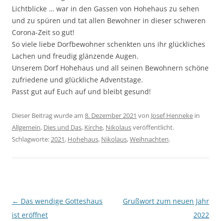
Lichtblicke … war in den Gassen von Hohehaus zu sehen
und zu spüren und tat allen Bewohner in dieser schweren
Corona-Zeit so gut!
So viele liebe Dorfbewohner schenkten uns ihr glückliches
Lachen und freudig glänzende Augen.
Unserem Dorf Hohehaus und all seinen Bewohnern schöne
zufriedene und glückliche Adventstage.
Passt gut auf Euch auf und bleibt gesund!
Dieser Beitrag wurde am
8. Dezember 2021
von
Josef Henneke
in
Allgemein
,
Dies und Das
,
Kirche
,
Nikolaus
veröffentlicht.
Schlagworte:
2021
,
Hohehaus
,
Nikolaus
,
Weihnachten
.
Beitragsnavigation
←
Das wendige Gotteshaus
Grußwort zum neuen Jahr
ist eröffnet
2022