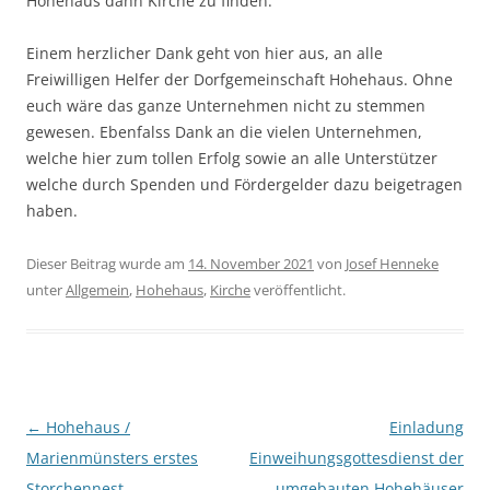
Hohehaus dann Kirche zu finden.
Einem herzlicher Dank geht von hier aus, an alle
Freiwilligen Helfer der Dorfgemeinschaft Hohehaus. Ohne
euch wäre das ganze Unternehmen nicht zu stemmen
gewesen. Ebenfalss Dank an die vielen Unternehmen,
welche hier zum tollen Erfolg sowie an alle Unterstützer
welche durch Spenden und Fördergelder dazu beigetragen
haben.
Dieser Beitrag wurde am
14. November 2021
von
Josef Henneke
unter
Allgemein
,
Hohehaus
,
Kirche
veröffentlicht.
Beitragsnavigation
←
Hohehaus /
Einladung
Marienmünsters erstes
Einweihungsgottesdienst der
Storchennest
umgebauten Hohehäuser