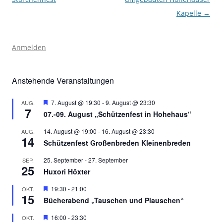
Kapelle
→
Anmelden
Anstehende Veranstaltungen
Hervorgehoben
7. August @ 19:30
-
9. August @ 23:30
AUG.
7
07.-09. August „Schützenfest in Hohehaus“
14. August @ 19:00
-
16. August @ 23:30
AUG.
14
Schützenfest Großenbreden Kleinenbreden
25. September
-
27. September
SEP.
25
Huxori Höxter
Hervorgehoben
19:30
-
21:00
OKT.
15
Bücherabend „Tauschen und Plauschen“
Hervorgehoben
16:00
-
23:30
OKT.