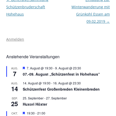
Schützenbruderschaft
Winterwanderung mit
Hohehaus
Grünkohl Essen am
09.02.2019
→
Anmelden
Anstehende Veranstaltungen
Hervorgehoben
7. August @ 19:30
-
9. August @ 23:30
AUG.
7
07.-09. August „Schützenfest in Hohehaus“
14. August @ 19:00
-
16. August @ 23:30
AUG.
14
Schützenfest Großenbreden Kleinenbreden
25. September
-
27. September
SEP.
25
Huxori Höxter
Hervorgehoben
19:30
-
21:00
OKT.