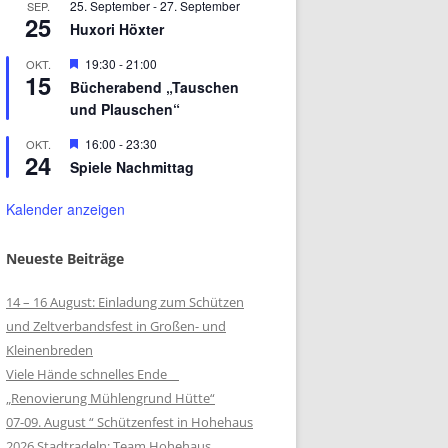
25. September
-
27. September
SEP.
25
Huxori Höxter
Hervorgehoben
19:30
-
21:00
OKT.
15
Bücherabend „Tauschen
und Plauschen“
Hervorgehoben
16:00
-
23:30
OKT.
24
Spiele Nachmittag
Kalender anzeigen
Neueste Beiträge
14 – 16 August: Einladung zum Schützen
und Zeltverbandsfest in Großen- und
Kleinenbreden
Viele Hände schnelles Ende
„Renovierung Mühlengrund Hütte“
07-09. August “ Schützenfest in Hohehaus
2026 Stadtradeln: Team Hohehaus