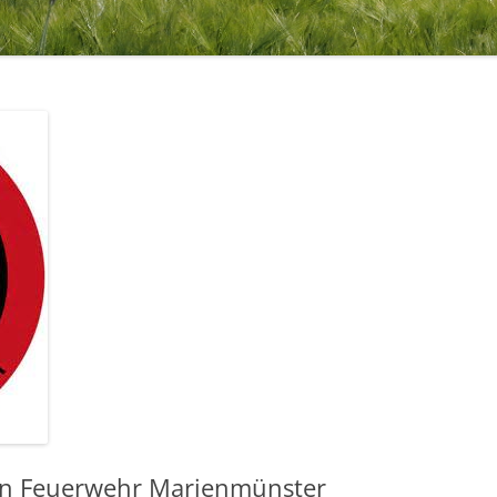
1971 – 1980
STERNSINGER / HEILIGE DREI
1961 – 1970
KÖNIGE
ÜHLE
1951 – 1960
EHRENMAL, WEGEKREUZE UND
BILDSTÖCKE
1900 – 1950
TTE
1800 – 1899
RF HAT ZUKUNFT
R
igen Feuerwehr Marienmünster