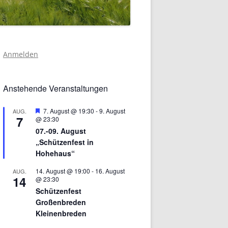
Anmelden
Anstehende Veranstaltungen
Hervorgehoben
7. August @ 19:30
-
9. August
AUG.
7
@ 23:30
07.-09. August
„Schützenfest in
Hohehaus“
14. August @ 19:00
-
16. August
AUG.
14
@ 23:30
Schützenfest
Großenbreden
Kleinenbreden