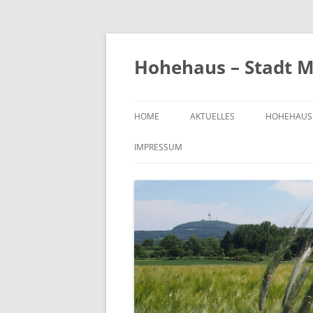
Zum
Inhalt
springen
Hohehaus – Stadt M
HOME
AKTUELLES
HOHEHAUS
HEIMATGE
IMPRESSUM
CHRONIK
ORTS- UND
1989
BILDER VO
KIRCHE
FRIEDHOF