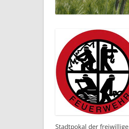
EHRENMAL
WASSERM
SCHULE
SCHUTZHÜ
UNSER DO
LUFTBILDE
Stadtpokal der freiwill