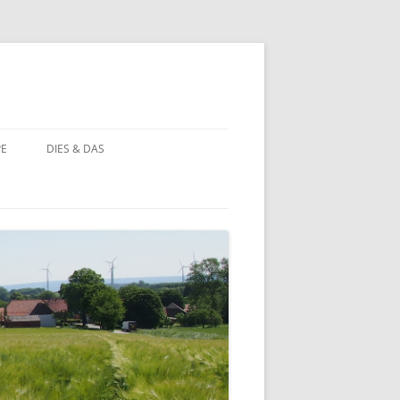
PE
DIES & DAS
STÖRCHE
STORCHENNEST IM WANDEL DER
ZEIT
BAUERNHOF PÄDAGOGIK
BAUERNHOF PÄDAGOGIK:
CHRONOLOGIE
NATUR ERLEBEN
MOORBEET
UNWETTER IN HOHEHAUS
BLÜHWIESE
NATURFOTOS