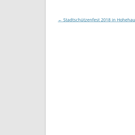
Beitragsnavigation
←
Stadtschützenfest 2018 in Hoheha