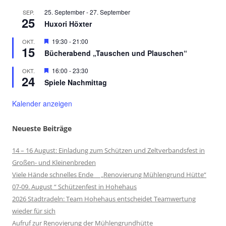
25. September
-
27. September
SEP.
25
Huxori Höxter
Hervorgehoben
19:30
-
21:00
OKT.
15
Bücherabend „Tauschen und Plauschen“
Hervorgehoben
16:00
-
23:30
OKT.
24
Spiele Nachmittag
Kalender anzeigen
Neueste Beiträge
14 – 16 August: Einladung zum Schützen und Zeltverbandsfest in
Großen- und Kleinenbreden
Viele Hände schnelles Ende „Renovierung Mühlengrund Hütte“
07-09. August “ Schützenfest in Hohehaus
2026 Stadtradeln: Team Hohehaus entscheidet Teamwertung
wieder für sich
Aufruf zur Renovierung der Mühlengrundhütte