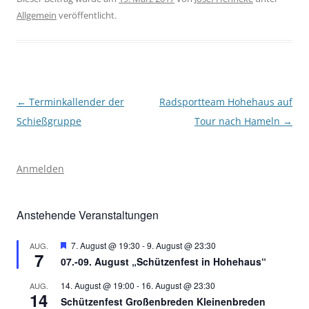
Allgemein
veröffentlicht.
Beitragsnavigation
←
Terminkallender der
Radsportteam Hohehaus auf
Schießgruppe
Tour nach Hameln
→
Anmelden
Anstehende Veranstaltungen
Hervorgehoben
7. August @ 19:30
-
9. August @ 23:30
AUG.
7
07.-09. August „Schützenfest in Hohehaus“
14. August @ 19:00
-
16. August @ 23:30
AUG.
14
Schützenfest Großenbreden Kleinenbreden