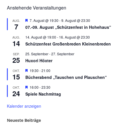
Anstehende Veranstaltungen
Hervorgehoben
7. August @ 19:30
-
9. August @ 23:30
AUG.
7
07.-09. August „Schützenfest in Hohehaus“
14. August @ 19:00
-
16. August @ 23:30
AUG.
14
Schützenfest Großenbreden Kleinenbreden
25. September
-
27. September
SEP.
25
Huxori Höxter
Hervorgehoben
19:30
-
21:00
OKT.
15
Bücherabend „Tauschen und Plauschen“
Hervorgehoben
16:00
-
23:30
OKT.
24
Spiele Nachmittag
Kalender anzeigen
Neueste Beiträge