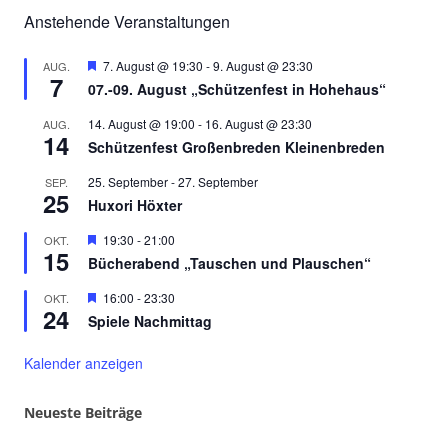
Anstehende Veranstaltungen
Hervorgehoben
7. August @ 19:30
-
9. August @ 23:30
AUG.
7
07.-09. August „Schützenfest in Hohehaus“
14. August @ 19:00
-
16. August @ 23:30
AUG.
14
Schützenfest Großenbreden Kleinenbreden
25. September
-
27. September
SEP.
25
Huxori Höxter
Hervorgehoben
19:30
-
21:00
OKT.
15
Bücherabend „Tauschen und Plauschen“
Hervorgehoben
16:00
-
23:30
OKT.
24
Spiele Nachmittag
Kalender anzeigen
Neueste Beiträge