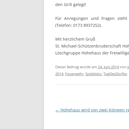
den Grill gelegt!
Für Anregungen und Fragen steht 
(Telefon: 0173 8937252).
Mit herzlichem Gruß
St. Michael-Schützenbruderschaft Ho
Löschgruppe Hohehaus der Freiwillig
Dieser Beitrag wurde am
24. Juni 2014
von
2014
,
Feuerwehr
,
Spielplatz
,
TagDesDorfes
.
Beitragsnavigation
←
Hohehaus wird von zwei Königen re