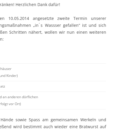
ränken! Herzlichen Dank dafür!
n 10.05.2014 angesetzte zweite Termin unserer
ungsmaßnahmen „in ́s Wassser gefallen“ ist und sich
oßen Schritten nähert, wollen wir nun einen weiteren
n:
ehäuser
und Kinder)
latz
d an anderen dörflichen
folgt vor Ort)
ge Hände sowie Spass am gemeinsamen Werkeln und
ießend wird bestimmt auch wieder eine Bratwurst auf