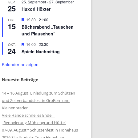
25. September
-
27. September
SEP.
25
Huxori Höxter
Hervorgehoben
19:30
-
21:00
OKT.
15
Bücherabend „Tauschen
und Plauschen“
Hervorgehoben
16:00
-
23:30
OKT.
24
Spiele Nachmittag
Kalender anzeigen
Neueste Beiträge
14 – 16 August: Einladung zum Schützen
und Zeltverbandsfest in Großen- und
Kleinenbreden
Viele Hände schnelles Ende
„Renovierung Mühlengrund Hütte“
07-09. August “ Schützenfest in Hohehaus
2026 Stadtradeln: Team Hohehaus