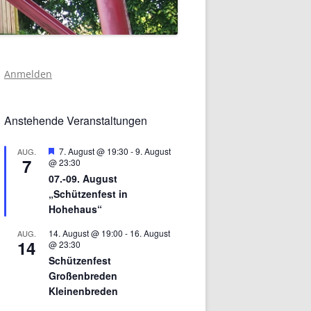
Anmelden
Anstehende Veranstaltungen
Hervorgehoben
7. August @ 19:30
-
9. August
AUG.
7
@ 23:30
07.-09. August
„Schützenfest in
Hohehaus“
14. August @ 19:00
-
16. August
AUG.
14
@ 23:30
Schützenfest
Großenbreden
Kleinenbreden