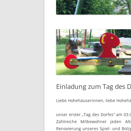
EHRENMAL
WASSERM
SCHULE
SCHUTZHÜ
UNSER DO
LUFTBILDE
Einladung zum Tag des D
Liebe Hohehäuserinnen, liebe Hohehä
unser erster „Tag des Dorfes“ am 03.
Zahlreiche Mitbewohner jeden Al
Renovierung unseres Spiel- und Bolzp