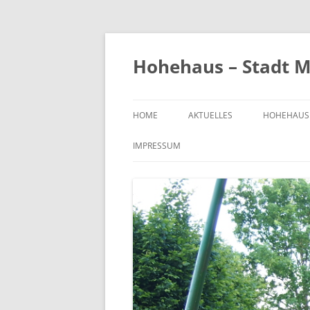
Zum
Inhalt
springen
Hohehaus – Stadt M
HOME
AKTUELLES
HOHEHAUS
HEIMATGE
IMPRESSUM
CHRONIK
ORTS- UND
1989
BILDER VO
KIRCHE
FRIEDHOF