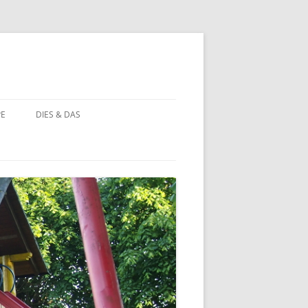
PE
DIES & DAS
STÖRCHE
STORCHENNEST IM WANDEL DER
ZEIT
BAUERNHOF PÄDAGOGIK
BAUERNHOF PÄDAGOGIK:
CHRONOLOGIE
NATUR ERLEBEN
MOORBEET
UNWETTER IN HOHEHAUS
BLÜHWIESE
NATURFOTOS