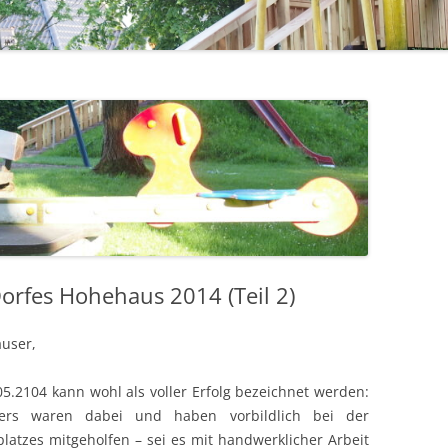
1971 – 1980
STERNSINGER / HEILIGE DREI
1961 – 1970
KÖNIGE
ÜHLE
1951 – 1960
EHRENMAL, WEGEKREUZE UND
BILDSTÖCKE
1900 – 1950
TTE
1800 – 1899
RF HAT ZUKUNFT
R
orfes Hohehaus 2014 (Teil 2)
user,
05.2104 kann wohl als voller Erfolg bezeichnet werden:
ters waren dabei und haben vorbildlich bei der
latzes mitgeholfen – sei es mit handwerklicher Arbeit