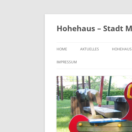
Zum
Inhalt
springen
Hohehaus – Stadt M
HOME
AKTUELLES
HOHEHAUS
HEIMATGE
IMPRESSUM
CHRONIK
ORTS- UND
1989
BILDER VO
KIRCHE
FRIEDHOF