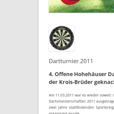
EHRENMAL
WASSERM
SCHULE
SCHUTZHÜ
UNSER DO
Dartturnier 2011
LUFTBILDE
4. Offene Hohehäuser Da
der Krois-Brüder geknac
Am 11.03.2011 war es wieder soweit:
Dartsmeisterschaften 2011 ausgetrage
zwei Jahre stattfindenden Sporterei
organisiert wurde.