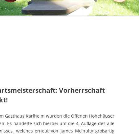
1971 – 1980
STERNSINGER / HEILIGE DREI
1961 – 1970
KÖNIGE
ÜHLE
1951 – 1960
EHRENMAL, WEGEKREUZE UND
BILDSTÖCKE
1900 – 1950
TTE
1800 – 1899
RF HAT ZUKUNFT
R
rtsmeisterschaft: Vorherrschaft
kt!
 Im Gasthaus Karlheim wurden die Offenen Hohehäuser
n. Es handelte sich hierbei um die 4. Auflage des alle
gnisses, welches erneut von James McInulty großartig