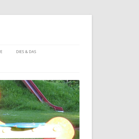
PE
DIES & DAS
STÖRCHE
STORCHENNEST IM WANDEL DER
ZEIT
BAUERNHOF PÄDAGOGIK
BAUERNHOF PÄDAGOGIK:
CHRONOLOGIE
NATUR ERLEBEN
MOORBEET
UNWETTER IN HOHEHAUS
BLÜHWIESE
NATURFOTOS