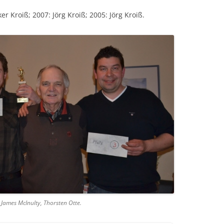
ker Kroiß; 2007: Jörg Kroiß; 2005: Jörg Kroiß.
e, James McInulty, Thorsten Otte.