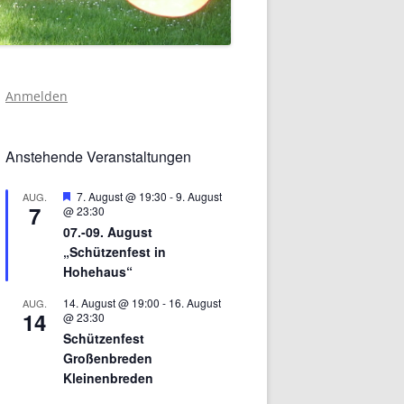
Anmelden
Anstehende Veranstaltungen
Hervorgehoben
7. August @ 19:30
-
9. August
AUG.
7
@ 23:30
07.-09. August
„Schützenfest in
Hohehaus“
14. August @ 19:00
-
16. August
AUG.
14
@ 23:30
Schützenfest
Großenbreden
Kleinenbreden