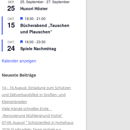
25. September
-
27. September
SEP.
25
Huxori Höxter
Hervorgehoben
19:30
-
21:00
OKT.
15
Bücherabend „Tauschen
und Plauschen“
Hervorgehoben
16:00
-
23:30
OKT.
24
Spiele Nachmittag
Kalender anzeigen
Neueste Beiträge
14 – 16 August: Einladung zum Schützen
und Zeltverbandsfest in Großen- und
Kleinenbreden
Viele Hände schnelles Ende
„Renovierung Mühlengrund Hütte“
07-09. August “ Schützenfest in Hohehaus
2026 Stadtradeln: Team Hohehaus