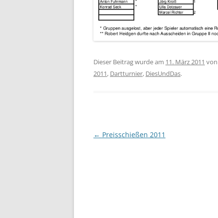
Dieser Beitrag wurde am
11. März 2011
vo
2011
,
Dartturnier
,
DiesUndDas
.
Beitragsnavigation
←
Preisschießen 2011