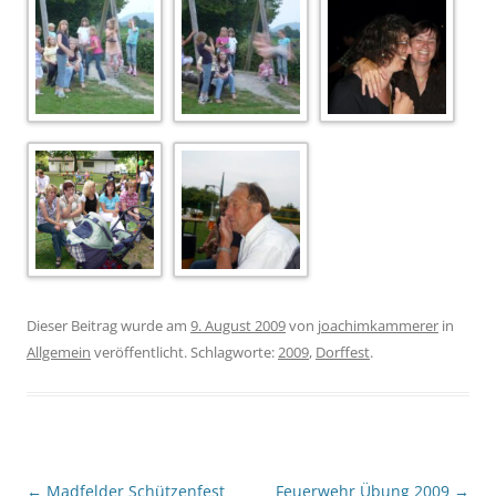
Dieser Beitrag wurde am
9. August 2009
von
joachimkammerer
in
Allgemein
veröffentlicht. Schlagworte:
2009
,
Dorffest
.
Beitragsnavigation
←
Madfelder Schützenfest
Feuerwehr Übung 2009
→