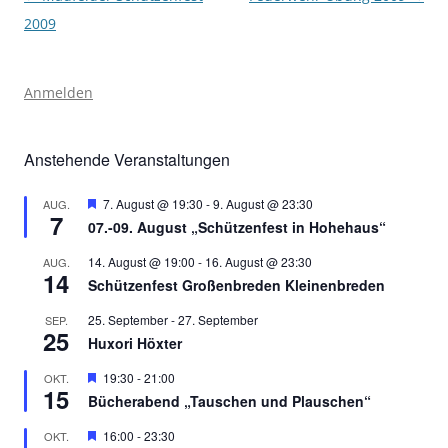
2009
Anmelden
Anstehende Veranstaltungen
Hervorgehoben
7. August @ 19:30
-
9. August @ 23:30
AUG.
7
07.-09. August „Schützenfest in Hohehaus“
14. August @ 19:00
-
16. August @ 23:30
AUG.
14
Schützenfest Großenbreden Kleinenbreden
25. September
-
27. September
SEP.
25
Huxori Höxter
Hervorgehoben
19:30
-
21:00
OKT.
15
Bücherabend „Tauschen und Plauschen“
Hervorgehoben
16:00
-
23:30
OKT.