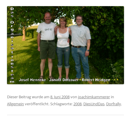
Dieser Beitrag wurde am
8. Juni 2008
von
joachimkammerer
in
Allgemein
veröffentlicht. Schlagworte:
2008
,
DiesUndDas
,
Dorfrally
.