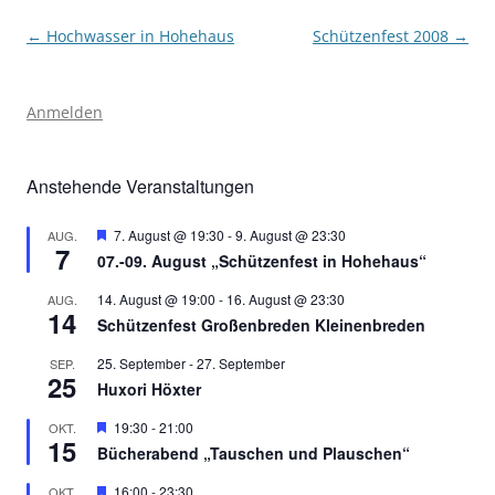
Beitragsnavigation
←
Hochwasser in Hohehaus
Schützenfest 2008
→
Anmelden
Anstehende Veranstaltungen
Hervorgehoben
7. August @ 19:30
-
9. August @ 23:30
AUG.
7
07.-09. August „Schützenfest in Hohehaus“
14. August @ 19:00
-
16. August @ 23:30
AUG.
14
Schützenfest Großenbreden Kleinenbreden
25. September
-
27. September
SEP.
25
Huxori Höxter
Hervorgehoben
19:30
-
21:00
OKT.
15
Bücherabend „Tauschen und Plauschen“
Hervorgehoben
16:00
-
23:30
OKT.