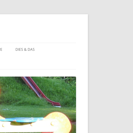
PE
DIES & DAS
STÖRCHE
STORCHENNEST IM WANDEL DER
ZEIT
BAUERNHOF PÄDAGOGIK
BAUERNHOF PÄDAGOGIK:
CHRONOLOGIE
NATUR ERLEBEN
MOORBEET
UNWETTER IN HOHEHAUS
BLÜHWIESE
NATURFOTOS