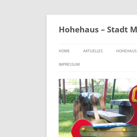
Zum
Inhalt
springen
Hohehaus – Stadt M
HOME
AKTUELLES
HOHEHAUS
HEIMATGE
IMPRESSUM
CHRONIK
ORTS- UND
1989
BILDER VO
KIRCHE
FRIEDHOF