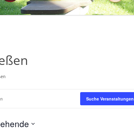
1971 – 1980
STERNSINGER / HEILIGE DREI
1961 – 1970
KÖNIGE
ÜHLE
1951 – 1960
EHRENMAL, WEGEKREUZE UND
BILDSTÖCKE
1900 – 1950
TTE
1800 – 1899
ießen
RF HAT ZUKUNFT
R
ßen
Suche Veranstaltungen
tehende