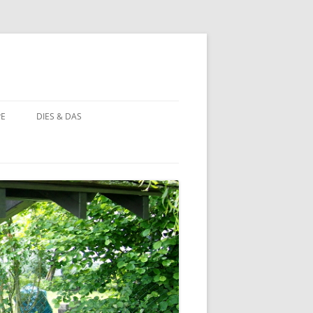
PE
DIES & DAS
STÖRCHE
STORCHENNEST IM WANDEL DER
ZEIT
BAUERNHOF PÄDAGOGIK
BAUERNHOF PÄDAGOGIK:
CHRONOLOGIE
NATUR ERLEBEN
MOORBEET
UNWETTER IN HOHEHAUS
BLÜHWIESE
NATURFOTOS