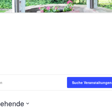
1971 – 1980
STERNSINGER / HEILIGE DREI
1961 – 1970
KÖNIGE
ÜHLE
1951 – 1960
EHRENMAL, WEGEKREUZE UND
BILDSTÖCKE
1900 – 1950
TTE
1800 – 1899
RF HAT ZUKUNFT
R
Suche Veranstaltungen
tehende