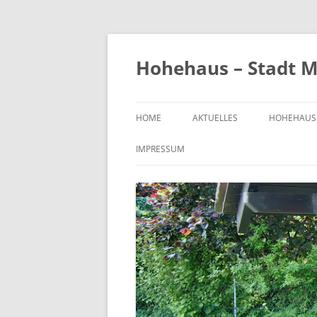
Zum
Inhalt
springen
Hohehaus – Stadt M
HOME
AKTUELLES
HOHEHAUS
HEIMATGE
IMPRESSUM
CHRONIK
ORTS- UND
1989
BILDER VO
KIRCHE
FRIEDHOF