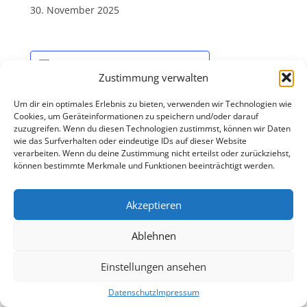
30. November 2025
Zum Kalender hinzufügen
Zustimmung verwalten
Um dir ein optimales Erlebnis zu bieten, verwenden wir Technologien wie
Cookies, um Geräteinformationen zu speichern und/oder darauf
DETAILS
zuzugreifen. Wenn du diesen Technologien zustimmst, können wir Daten
Datum:
wie das Surfverhalten oder eindeutige IDs auf dieser Website
verarbeiten. Wenn du deine Zustimmung nicht erteilst oder zurückziehst,
30. November 2025
können bestimmte Merkmale und Funktionen beeinträchtigt werden.
Bücherabend „Tauschen und Plauschen“
Nikolaus
Akzeptieren
Ablehnen
Datenschutz
Mit Stolz präsentiert von WordPress
Einstellungen ansehen
Datenschutz
Impressum